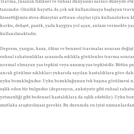
Travma, insanın fiziksel ve ruhsal dünyasını sarsıcı düzeyde etki
tanımdır. Günlük hayatta da çok sık kullanılmaya başlayan tr
hissettiğimiz stres düzeyini arttıran olaylar için kullanılırken
korku, dehşet, panik, yada kaygıya yol açan, anlam vermekte ya
kullanılmaktadır.
Deprem, yangın, kaza, ölüm ve benzeri travmalar sonrası değişik 
ruhsal rahatsızlıklar arasında sıklıkla görülenler travma sonra
normal olmayan yas tepkisi veya uzamış yas tepkisidir. Bütün psi
ancak görülme sıklıkları yukarıda sayılan hastalıklara göre daha 
uyku bozukluğudur. Uyku bozukluğunun tek başına görülmesi nad
eşlik eden bir bulgudur (depresyon, anksiyete gibi ruhsal rahatsı
yetmezliği gibi bedensel hastalıklara da eşlik edebilir). Uyku bo
mutlaka araştırılması gerekir. Bu durumda en iyisi uzmanlardan