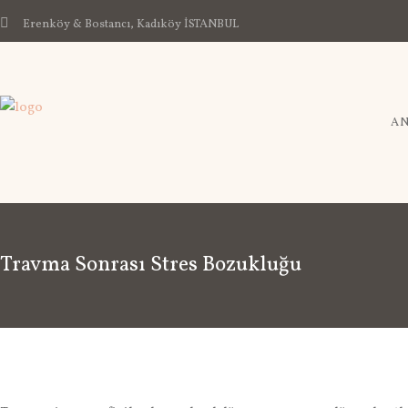
Erenköy & Bostancı, Kadıköy İSTANBUL
AN
Travma Sonrası Stres Bozukluğu