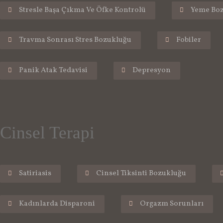
Stresle Başa Çıkma Ve Öfke Kontrolü
Yeme Boz
Travma Sonrası Stres Bozukluğu
Fobiler
Panik Atak Tedavisi
Depresyon
Cinsel Terapi
Satiriasis
Cinsel Tiksinti Bozukluğu
Kadınlarda Disparoni
Orgazm Sorunları