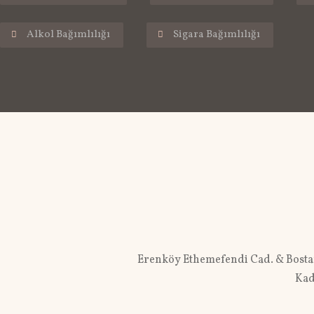
Alkol Bağımlılığı
Sigara Bağımlılığı
Erenköy Ethemefendi Cad. & Bostan
Kad