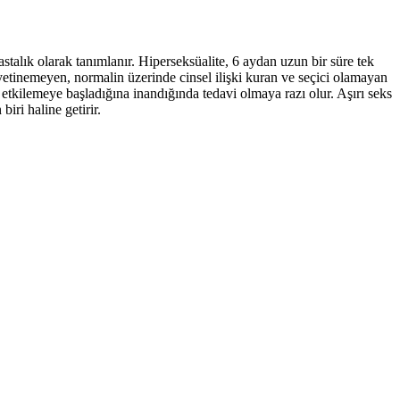
stalık olarak tanımlanır. Hiperseksüalite, 6 aydan uzun bir süre tek
yetinemeyen, normalin üzerinde cinsel ilişki kuran ve seçici olamayan
tü etkilemeye başladığına inandığında tedavi olmaya razı olur. Aşırı seks
iri haline getirir.