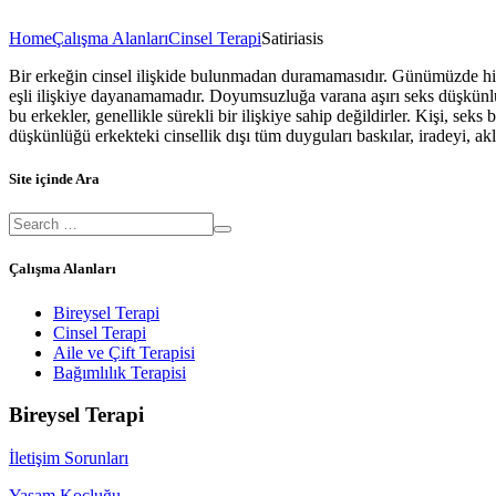
Home
Çalışma Alanları
Cinsel Terapi
Satiriasis
Bir erkeğin cinsel ilişkide bulunmadan duramamasıdır. Günümüzde hipers
eşli ilişkiye dayanamamadır. Doyumsuzluğa varana aşırı seks düşkünlüğ
bu erkekler, genellikle sürekli bir ilişkiye sahip değildirler. Kişi, se
düşkünlüğü erkekteki cinsellik dışı tüm duyguları baskılar, iradeyi, akl
Site içinde Ara
Çalışma Alanları
Bireysel Terapi
Cinsel Terapi
Aile ve Çift Terapisi
Bağımlılık Terapisi
Bireysel Terapi
İletişim Sorunları
Yaşam Koçluğu