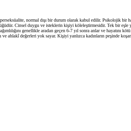
eksüalite, normal dışı bir durum olarak kabul edilir. Psikolojik bir ha
üdür. Cinsel duygu ve isteklerin kişiyi köleleştirmesidir. Tek bir eşle 
ks bağımlılığını genellikle aradan geçen 6-7 yıl sonra anlar ve hayatını kö
ı ve ahlakî değerleri yok sayar. Kişiyi yanlızca kadınların peşinde koşan b