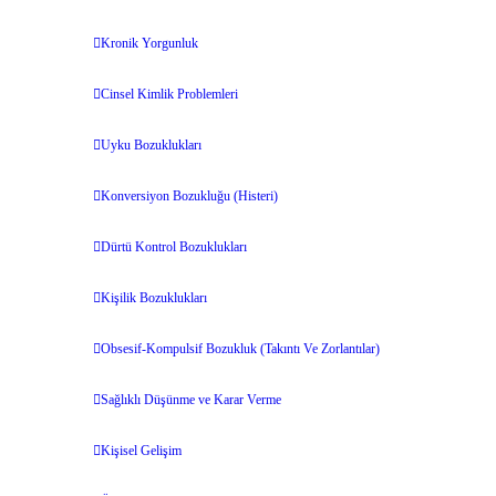
Kronik Yorgunluk
Cinsel Kimlik Problemleri
Uyku Bozuklukları
Konversiyon Bozukluğu (Histeri)
Dürtü Kontrol Bozuklukları
Kişilik Bozuklukları
Obsesif-Kompulsif Bozukluk (Takıntı Ve Zorlantılar)
Sağlıklı Düşünme ve Karar Verme
Kişisel Gelişim