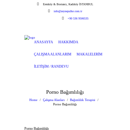
Erenköy & Bostancı, Kadıköy İSTANBUL
info@zeynepulke.com.tr
+90 536 9506535
ANASAYFA
HAKKIMDA
ÇALIŞMA ALANLARIM
MAKALELERIM
İLETIŞIM / RANDEVU
Porno Bağımlılığı
Home
Çalışma Alanları
Bağımlılık Terapisi
Porno Bağımlılığı
Porno Bağımlılığı