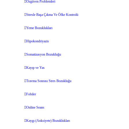
Özgüven Problemleri
Stresle Başa Çıkma Ve Öfke Kontrolü
Yeme Bozuklukları
Hipokondriyazis
Somatizasyon Bozukluğu
Kayıp ve Yas
Travma Sonrası Stres Bozukluğu
Fobiler
Online Seans
Kaygı (Anksiyete) Bozuklukları