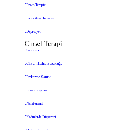
Ergen Terapisi
Panik Atak Tedavisi
Depresyon
Cinsel Terapi
Satiriasis
Cinsel Tiksinti Bozukluğu
Ereksiyon Sorunu
Erken Boşalma
Nemfomani
Kadınlarda Disparoni