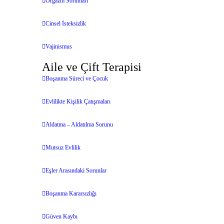
Orgazm Sorunları
Cinsel İsteksizlik
Vajinismus
Aile ve Çift Terapisi
Boşanma Süreci ve Çocuk
Evlilikte Kişilik Çatışmaları
Aldatma – Aldatılma Sorunu
Mutsuz Evlilik
Eşler Arasındaki Sorunlar
Boşanma Kararsızlığı
Güven Kaybı