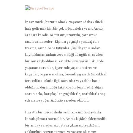
İnsan mutlu, huzurlu olmak, yaşamını daha kaliteli
hale getirmek için bir çok mücadeleler verir. Ancak
ara sıra kendisini mutsuz, üzüntülü, çaresiz ve
umutsuz hisseder. Kişinin geçmişte yaşadığı bir
travma, anne-baba tutumları, kişilik yapısından
kaynaklanan anlam veremediği döngüleri, sevilen
birinin kaybedilmesi, evlilikte veya yakın ilişkilerde
yaşanan sorunlar, işyerinde yaşanan stres ve
kaygılar, başarısız olma, önemli yaşam değişiklikleri,
terk edilme, okulla ilgili sorunlar veya daha basit
olduğunu düşündüğü fakat çözüm bulamadığı diğer
sorunlarla, karşılaşılan güçlüklerle, zorluklarla baş
edememe yoğun üzüntüye neden olabilir.
Hayatta bir mücadeledir ve birçok üzücü olaylarla
karşılaşılması normaldir. Ancak kişide beklenmedik
bir anda ve nedensiz ortaya çıkan mutsuzluğun,
çökkünlüğün uzun sürmesi ve yaşamı olumsuz