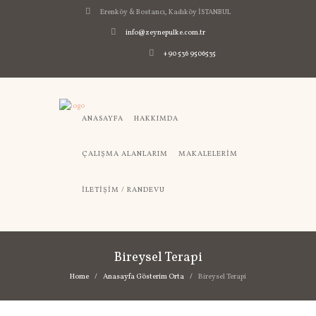
Erenköy & Bostancı, Kadıköy İSTANBUL
info@zeynepulke.com.tr
+90 536 9506535
ANASAYFA
HAKKIMDA
ÇALIŞMA ALANLARIM
MAKALELERIM
İLETIŞIM / RANDEVU
Bireysel Terapi
Home
Anasayfa Gösterim Orta
Bireysel Terapi